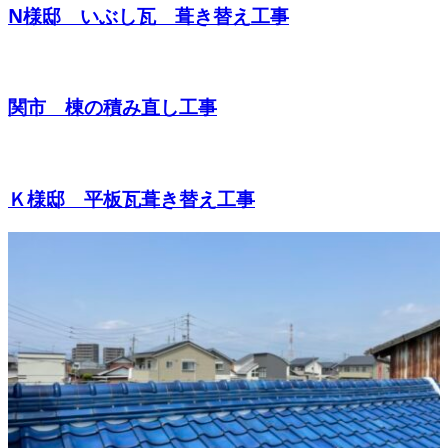
N様邸 いぶし瓦 葺き替え工事
関市 棟の積み直し工事
Ｋ様邸 平板瓦葺き替え工事