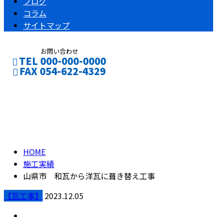
ブログ
コラム
サイトマップ
お問い合わせ
TEL 000-000-0000
FAX 054-622-4329
ブログ
CONTACT
ENTRY
BLOG
HOME
施工実績
山県市 和瓦から洋瓦に葺き替え工事
【瓦工事】
2023.12.05