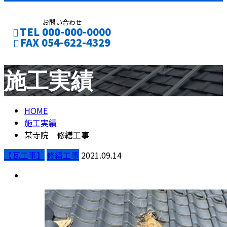
お問い合わせ
TEL 000-000-0000
FAX 054-622-4329
施工実績
CONTACT
ENTRY
HOME
施工実績
某寺院 修繕工事
【瓦工事】
修繕工事
2021.09.14