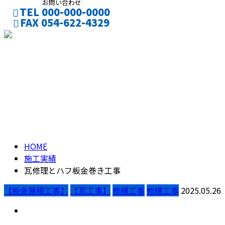
お問い合わせ
TEL 000-000-0000
FAX 054-622-4329
CONTACT
ENTRY
ブログ
BLOG
HOME
施工実績
瓦修理とハフ板金巻き工事
【板金屋根工事】
【瓦工事】
修繕工事
修繕工事
2025.05.26