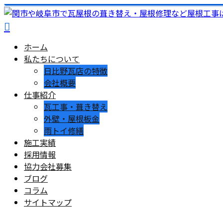
ホーム
私たちについて
日比野瓦店の特徴
会社概要
仕事紹介
瓦工事・葺き替え
外壁・屋根板金
雨トイ修繕
施工実績
採用情報
協力会社募集
ブログ
コラム
サイトマップ