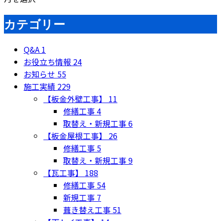
カテゴリー
Q&A
1
お役立ち情報
24
お知らせ
55
施工実績
229
【板金外壁工事】
11
修繕工事
4
取替え・新規工事
6
【板金屋根工事】
26
修繕工事
5
取替え・新規工事
9
【瓦工事】
188
修繕工事
54
新規工事
7
葺き替え工事
51