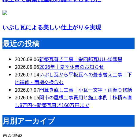
いぶし瓦による美しい仕上がりを実現
最近の投稿
2026.08.06
新築瓦葺き工事｜栄四郎瓦UU-40銀黒
2026.08.06
2026年｜夏季休業のお知らせ
2026.07.14
いぶし瓦から平板瓦への葺き替え工事｜下
地補修・雨樋交換含む
2026.07.07
門葺き直し工事｜小瓦一文字・雨漏り修繕
2026.06.15
関市の屋根工事費用と施工事例｜棟積み直
し8万円〜新築瓦葺き160万円まで
月別アーカイブ
月を選択