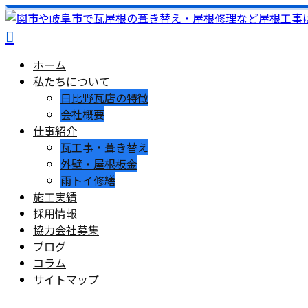
ホーム
私たちについて
日比野瓦店の特徴
会社概要
仕事紹介
瓦工事・葺き替え
外壁・屋根板金
雨トイ修繕
施工実績
採用情報
協力会社募集
ブログ
コラム
サイトマップ