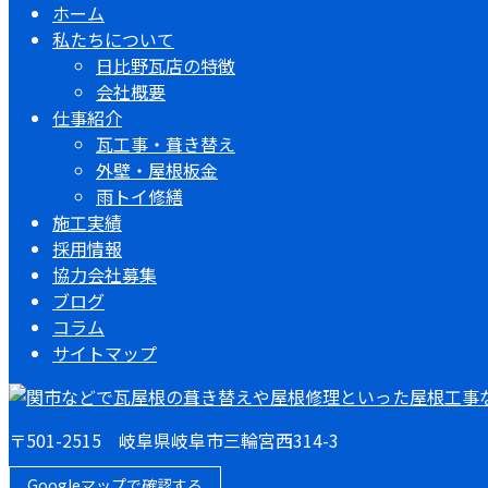
ホーム
私たちについて
日比野瓦店の特徴
会社概要
仕事紹介
瓦工事・葺き替え
外壁・屋根板金
雨トイ修繕
施工実績
採用情報
協力会社募集
ブログ
コラム
サイトマップ
〒501-2515 岐阜県岐阜市三輪宮西314-3
Googleマップで確認する