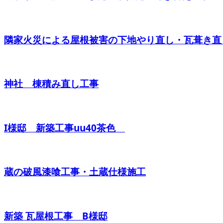
隣家火災による屋根被害の下地やり直し・瓦葺き直
神社 棟積み直し工事
I様邸 新築工事uu40茶色
蔵の破風漆喰工事・土蔵仕様施工
新築 瓦屋根工事 B様邸