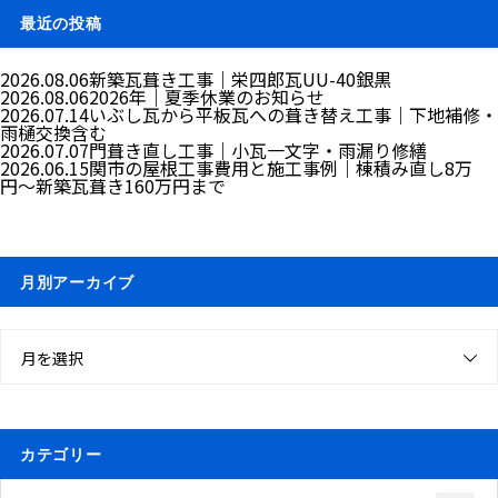
最近の投稿
2026.08.06
新築瓦葺き工事｜栄四郎瓦UU-40銀黒
2026.08.06
2026年｜夏季休業のお知らせ
2026.07.14
いぶし瓦から平板瓦への葺き替え工事｜下地補修・
雨樋交換含む
2026.07.07
門葺き直し工事｜小瓦一文字・雨漏り修繕
2026.06.15
関市の屋根工事費用と施工事例｜棟積み直し8万
円〜新築瓦葺き160万円まで
月別アーカイブ
月を選択
カテゴリー