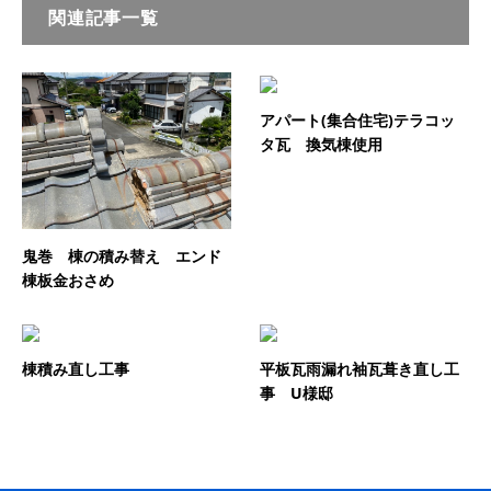
関連記事一覧
アパート(集合住宅)テラコッ
タ瓦 換気棟使用
鬼巻 棟の積み替え エンド
棟板金おさめ
棟積み直し工事
平板瓦雨漏れ袖瓦葺き直し工
事 U様邸