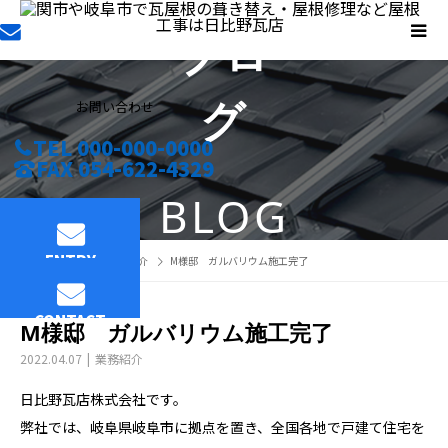
ブロ
グ
お問い合わせ
TEL 000-000-0000
FAX 054-622-4329
BLOG
ENTRY
ブログ
業務紹介
M様邸 ガルバリウム施工完了
CONTACT
M様邸 ガルバリウム施工完了
2022.04.07
業務紹介
日比野瓦店株式会社です。
弊社では、岐阜県岐阜市に拠点を置き、全国各地で戸建て住宅を