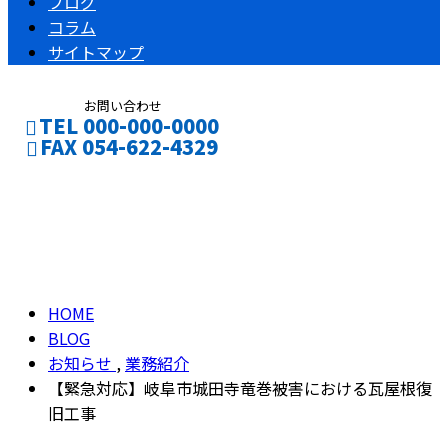
ブログ
コラム
サイトマップ
お問い合わせ
TEL 000-000-0000
FAX 054-622-4329
ブログ
CONTACT
ENTRY
BLOG
HOME
BLOG
お知らせ
,
業務紹介
【緊急対応】岐阜市城田寺竜巻被害における瓦屋根復
旧工事