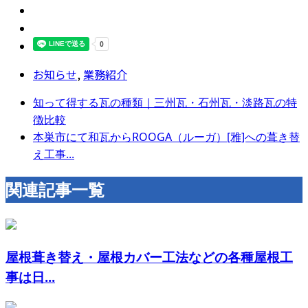
お知らせ
,
業務紹介
知って得する瓦の種類｜三州瓦・石州瓦・淡路瓦の特
徴比較
本巣市にて和瓦からROOGA（ルーガ）[雅]への葺き替
え工事...
関連記事一覧
屋根葺き替え・屋根カバー工法などの各種屋根工
事は日...