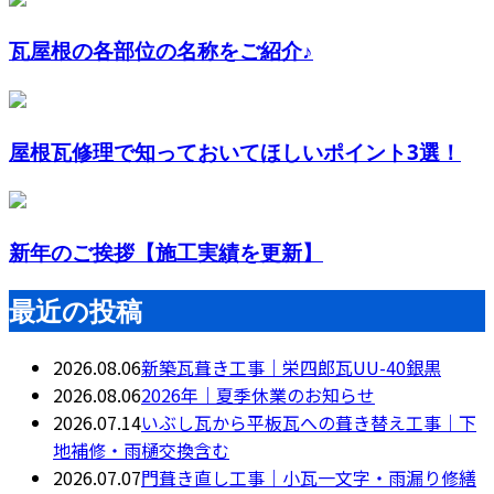
瓦屋根の各部位の名称をご紹介♪
屋根瓦修理で知っておいてほしいポイント3選！
新年のご挨拶【施工実績を更新】
最近の投稿
2026.08.06
新築瓦葺き工事｜栄四郎瓦UU-40銀黒
2026.08.06
2026年｜夏季休業のお知らせ
2026.07.14
いぶし瓦から平板瓦への葺き替え工事｜下
地補修・雨樋交換含む
2026.07.07
門葺き直し工事｜小瓦一文字・雨漏り修繕