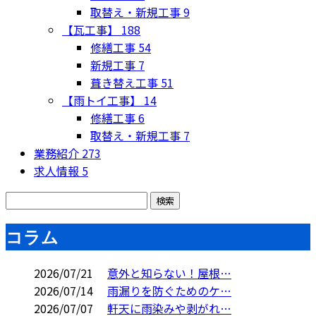
取替え・新規工事
9
【瓦工事】
188
修繕工事
54
新規工事
7
葺き替え工事
51
【雨トイ工事】
14
修繕工事
6
取替え・新規工事
7
業務紹介
273
求人情報
5
コラム
2026/07/21
意外と知らない！屋根…
2026/07/14
雨漏りを防ぐためのケ…
2026/07/07
軒天に雨染みや剥がれ…