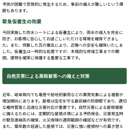
予測が困難で突発的に発生するため、事前の備えが難しいという課
題もあります。
緊急仮養生の効果
今回実施した防水シートによる仮養生により、雨水の侵入を完全に
防ぎ、お客様に安心してお過ごしいただける環境を確保できまし
た。また、飛散した瓦の撤去により、近隣への安全も確保いたしま
した。仮養生は一時的な処置ですが、本格的な修復工事までの期
間、建物を確実に保護する重要な工事です。
自然災害による屋根被害への備えと対策
近年、岐阜県内でも竜巻や局地的豪雨などの異常気象による被害が
増加傾向にあります。屋根は住宅を守る最前線の防御壁であり、適切
な維持管理と迅速な災害対応が重要です。自然災害による屋根被害
に備えるためには、定期的な屋根点検による予防保全、災害発生時
の緊急連絡先の確保、火災保険の適用範囲の確認などが有効です。
また、築年数の経過した屋根では、災害に強い屋根材への葺き替え