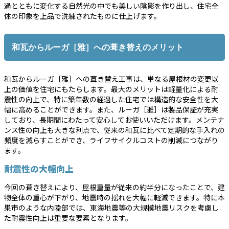
過とともに変化する自然光の中でも美しい陰影を作り出し、住宅全
体の印象を上品で洗練されたものに仕上げます。
和瓦からルーガ［雅］への葺き替えのメリット
和瓦からルーガ［雅］への葺き替え工事は、単なる屋根材の変更以
上の価値を住宅にもたらします。最大のメリットは軽量化による耐
震性の向上で、特に築年数の経過した住宅では構造的な安全性を大
幅に高めることができます。また、ルーガ［雅］は製品保証が充実
しており、長期間にわたって安心してお使いいただけます。メンテナ
ンス性の向上も大きな利点で、従来の和瓦に比べて定期的な手入れの
頻度を減らすことができ、ライフサイクルコストの削減につながり
ます。
耐震性の大幅向上
今回の葺き替えにより、屋根重量が従来の約半分になったことで、建
物全体の重心が下がり、地震時の揺れを大幅に軽減できます。特に本
巣市のような内陸部では、東海地震等の大規模地震リスクを考慮し
た耐震性向上は重要な要素となります。