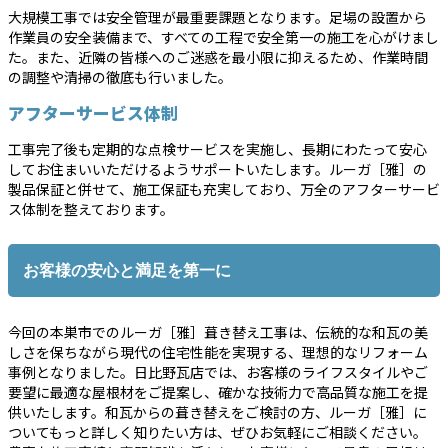
大規模工事では安全管理が最重要課題となります。足場の設置から
作業員の安全装備まで、すべての工程で安全第一の施工を心がけまし
た。また、近隣の皆様へのご迷惑を最小限に抑えるため、作業時間
の調整や清掃の徹底も行いました。
アフターサービス体制
工事完了後も定期的な点検サービスを実施し、長期にわたって安心
してお住まいいただけるようサポートいたします。ルーガ［雅］の
製品保証と併せて、施工保証も充実しており、万全のアフターサービ
ス体制を整えております。
お客様の安心と満足を第一に
今回の本巣市でのルーガ［雅］葺き替え工事は、伝統的な和瓦の美
しさを保ちながら現代の住宅性能を実現する、理想的なリフォーム
事例となりました。日比野瓦店では、お客様のライフスタイルやご
要望に最適な屋根材をご提案し、確かな技術力で高品質な施工を提
供いたします。和瓦からの葺き替えをご検討の方、ルーガ［雅］に
ついてもっと詳しく知りたい方は、ぜひお気軽にご相談ください。