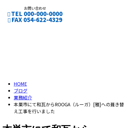
お問い合わせ
TEL 000-000-0000
FAX 054-622-4329
ブログ
CONTACT
ENTRY
BLOG
HOME
ブログ
業務紹介
本巣市にて和瓦からROOGA（ルーガ）[雅]への葺き替
え工事を行いました