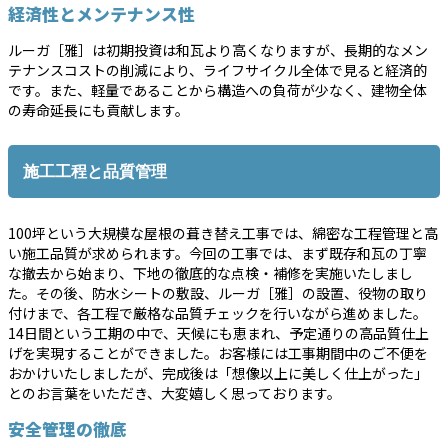
経済性とメンテナンス性
ルーガ［雅］は初期投資は和瓦より高くなりますが、長期的なメン
テナンスコストの削減により、ライフサイクル全体で見ると経済的
です。また、軽量であることから構造への負荷が少なく、建物全体
の寿命延長にも貢献します。
施工工程と品質管理
100坪という大規模な屋根の葺き替え工事では、綿密な工程管理と高
い施工品質が求められます。今回の工事では、まず既存和瓦の丁寧
な撤去から始まり、下地の徹底的な点検・補修を実施いたしまし
た。その後、防水シートの敷設、ルーガ［雅］の設置、役物の取り
付けまで、各工程で厳格な品質チェックを行いながら進めました。
14日間という工期の中で、天候にも恵まれ、予定通りの高品質仕上
げを実現することができました。お客様には工事期間中のご不便を
おかけいたしましたが、完成後は「想像以上に美しく仕上がった」
とのお言葉をいただき、大変嬉しく思っております。
安全管理の徹底