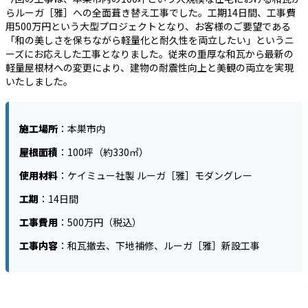
らルーガ［雅］への全面葺き替え工事でした。工期14日間、工事費
用500万円という大型プロジェクトとなり、お客様のご要望である
「和の美しさを保ちながら軽量化と耐久性を両立したい」というニ
ーズにお応えした工事となりました。従来の重厚な和瓦から最新の
軽量屋根材への変更により、建物の耐震性向上と美観の両立を実現
いたしました。
施工場所
：本巣市内
屋根面積
：100坪（約330㎡）
使用材料
：ケイミュー社製 ルーガ［雅］モダングレー
工期
：14日間
工事費用
：500万円（税込）
工事内容
：和瓦撤去、下地補修、ルーガ［雅］新設工事