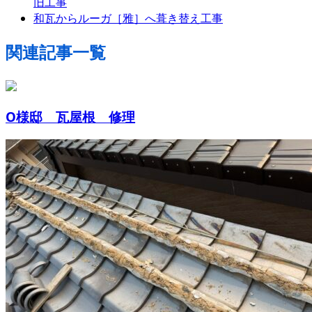
旧工事
和瓦からルーガ［雅］へ葺き替え工事
関連記事一覧
O様邸 瓦屋根 修理