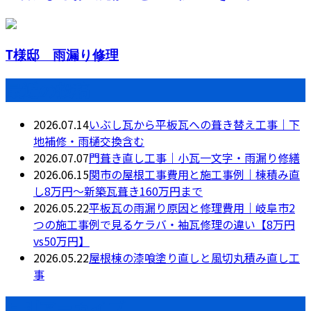
T様邸 雨漏り修理
最近の投稿
2026.07.14
いぶし瓦から平板瓦への葺き替え工事｜下
地補修・雨樋交換含む
2026.07.07
門葺き直し工事｜小瓦一文字・雨漏り修繕
2026.06.15
関市の屋根工事費用と施工事例｜棟積み直
し8万円〜新築瓦葺き160万円まで
2026.05.22
平板瓦の雨漏り原因と修理費用｜岐阜市2
つの施工事例で見るケラバ・袖瓦修理の違い【8万円
vs50万円】
2026.05.22
屋根棟の漆喰塗り直しと風切丸積み直し工
事
月別アーカイブ