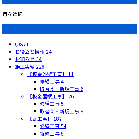
月を選択
カテゴリー
Q&A
1
お役立ち情報
24
お知らせ
54
施工実績
228
【板金外壁工事】
11
修繕工事
4
取替え・新規工事
6
【板金屋根工事】
26
修繕工事
5
取替え・新規工事
9
【瓦工事】
187
修繕工事
54
新規工事
6