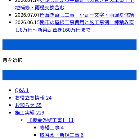
地補修・雨樋交換含む
2026.07.07
門葺き直し工事｜小瓦一文字・雨漏り修繕
2026.06.15
関市の屋根工事費用と施工事例｜棟積み直
し8万円〜新築瓦葺き160万円まで
月別アーカイブ
月を選択
カテゴリー
Q&A
1
お役立ち情報
24
お知らせ
55
施工実績
229
【板金外壁工事】
11
修繕工事
4
取替え・新規工事
6