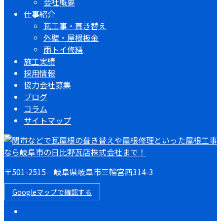
会社概要
仕事紹介
瓦工事・葺き替え
外壁・屋根板金
雨トイ修繕
施工実績
採用情報
協力会社募集
ブログ
コラム
サイトマップ
〒501-2515 岐阜県岐阜市三輪宮西314-3
Googleマップで確認する