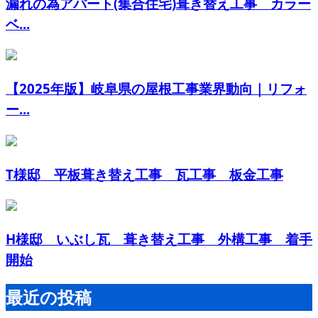
漏れの為アパート(集合住宅)葺き替え工事 カラー
ベ...
【2025年版】岐阜県の屋根工事業界動向｜リフォ
ー...
T様邸 平板葺き替え工事 瓦工事 板金工事
H様邸 いぶし瓦 葺き替え工事 外構工事 着手
開始
最近の投稿