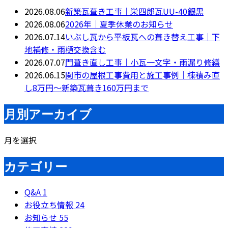
2026.08.06
新築瓦葺き工事｜栄四郎瓦UU-40銀黒
2026.08.06
2026年｜夏季休業のお知らせ
2026.07.14
いぶし瓦から平板瓦への葺き替え工事｜下
地補修・雨樋交換含む
2026.07.07
門葺き直し工事｜小瓦一文字・雨漏り修繕
2026.06.15
関市の屋根工事費用と施工事例｜棟積み直
し8万円〜新築瓦葺き160万円まで
月別アーカイブ
月を選択
カテゴリー
Q&A
1
お役立ち情報
24
お知らせ
55