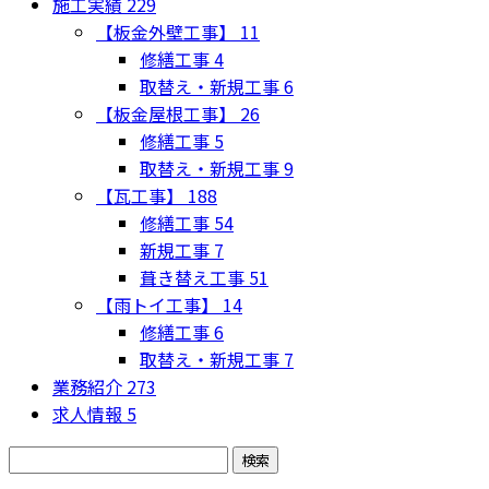
施工実績
229
【板金外壁工事】
11
修繕工事
4
取替え・新規工事
6
【板金屋根工事】
26
修繕工事
5
取替え・新規工事
9
【瓦工事】
188
修繕工事
54
新規工事
7
葺き替え工事
51
【雨トイ工事】
14
修繕工事
6
取替え・新規工事
7
業務紹介
273
求人情報
5