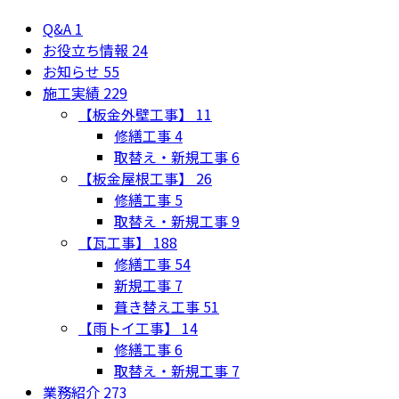
Q&A
1
お役立ち情報
24
お知らせ
55
施工実績
229
【板金外壁工事】
11
修繕工事
4
取替え・新規工事
6
【板金屋根工事】
26
修繕工事
5
取替え・新規工事
9
【瓦工事】
188
修繕工事
54
新規工事
7
葺き替え工事
51
【雨トイ工事】
14
修繕工事
6
取替え・新規工事
7
業務紹介
273