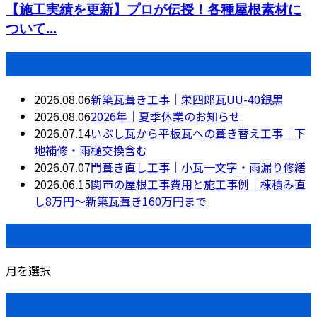
【施工実績を更新】プロが伝授！各種屋根素材に
ついて...
最近の投稿
2026.08.06
新築瓦葺き工事｜栄四郎瓦UU-40銀黒
2026.08.06
2026年｜夏季休業のお知らせ
2026.07.14
いぶし瓦から平板瓦への葺き替え工事｜下
地補修・雨樋交換含む
2026.07.07
門葺き直し工事｜小瓦一文字・雨漏り修繕
2026.06.15
関市の屋根工事費用と施工事例｜棟積み直
し8万円〜新築瓦葺き160万円まで
月別アーカイブ
月を選択
カテゴリー