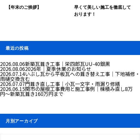
【年末のご挨拶】
早くて美しい施工を徹底して
おります！
最近の投稿
2026.08.06
新築瓦葺き工事｜栄四郎瓦UU-40銀黒
2026.08.06
2026年｜夏季休業のお知らせ
2026.07.14
いぶし瓦から平板瓦への葺き替え工事｜下地補修・
雨樋交換含む
2026.07.07
門葺き直し工事｜小瓦一文字・雨漏り修繕
2026.06.15
関市の屋根工事費用と施工事例｜棟積み直し8万
円〜新築瓦葺き160万円まで
月別アーカイブ