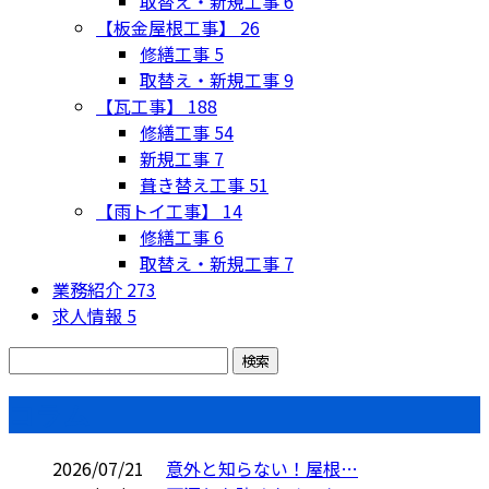
取替え・新規工事
6
【板金屋根工事】
26
修繕工事
5
取替え・新規工事
9
【瓦工事】
188
修繕工事
54
新規工事
7
葺き替え工事
51
【雨トイ工事】
14
修繕工事
6
取替え・新規工事
7
業務紹介
273
求人情報
5
コラム
2026/07/21
意外と知らない！屋根…