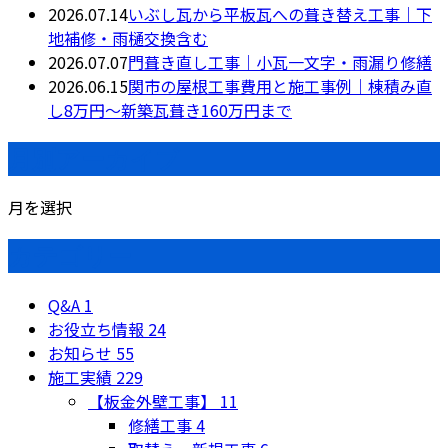
2026.07.14
いぶし瓦から平板瓦への葺き替え工事｜下
地補修・雨樋交換含む
2026.07.07
門葺き直し工事｜小瓦一文字・雨漏り修繕
2026.06.15
関市の屋根工事費用と施工事例｜棟積み直
し8万円〜新築瓦葺き160万円まで
月別アーカイブ
月を選択
カテゴリー
Q&A
1
お役立ち情報
24
お知らせ
55
施工実績
229
【板金外壁工事】
11
修繕工事
4