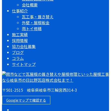
会社概要
仕事紹介
瓦工事・葺き替え
外壁・屋根板金
雨トイ修繕
施工実績
採用情報
協力会社募集
ブログ
コラム
サイトマップ
〒501-2515 岐阜県岐阜市三輪宮西314-3
Googleマップで確認する