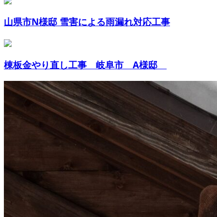
山県市N様邸 雪害による雨漏れ対応工事
棟板金やり直し工事 岐阜市 A様邸