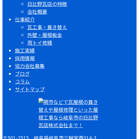
日比野瓦店の特徴
会社概要
仕事紹介
瓦工事・葺き替え
外壁・屋根板金
雨トイ修繕
施工実績
採用情報
協力会社募集
ブログ
コラム
サイトマップ
〒501-2515 岐阜県岐阜市三輪宮西314-3