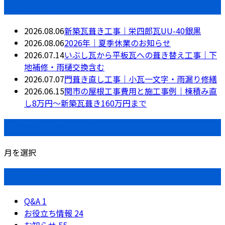
最近の投稿
2026.08.06
新築瓦葺き工事｜栄四郎瓦UU-40銀黒
2026.08.06
2026年｜夏季休業のお知らせ
2026.07.14
いぶし瓦から平板瓦への葺き替え工事｜下
地補修・雨樋交換含む
2026.07.07
門葺き直し工事｜小瓦一文字・雨漏り修繕
2026.06.15
関市の屋根工事費用と施工事例｜棟積み直
し8万円〜新築瓦葺き160万円まで
月別アーカイブ
月を選択
カテゴリー
Q&A
1
お役立ち情報
24