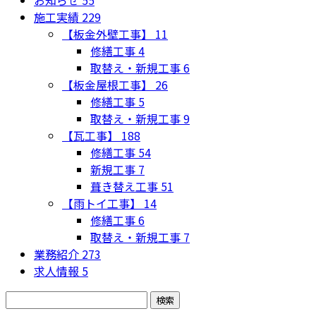
お知らせ
55
施工実績
229
【板金外壁工事】
11
修繕工事
4
取替え・新規工事
6
【板金屋根工事】
26
修繕工事
5
取替え・新規工事
9
【瓦工事】
188
修繕工事
54
新規工事
7
葺き替え工事
51
【雨トイ工事】
14
修繕工事
6
取替え・新規工事
7
業務紹介
273
求人情報
5