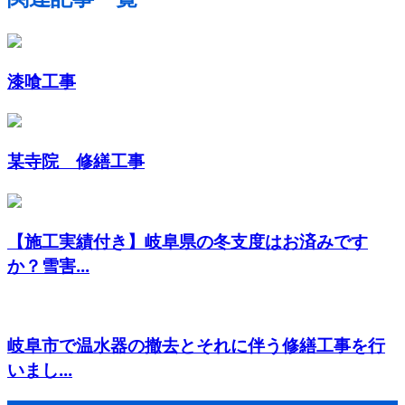
漆喰工事
某寺院 修繕工事
【施工実績付き】岐阜県の冬支度はお済みです
か？雪害...
岐阜市で温水器の撤去とそれに伴う修繕工事を行
いまし...