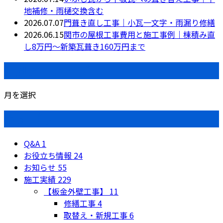
地補修・雨樋交換含む
2026.07.07
門葺き直し工事｜小瓦一文字・雨漏り修繕
2026.06.15
関市の屋根工事費用と施工事例｜棟積み直
し8万円〜新築瓦葺き160万円まで
月別アーカイブ
月を選択
カテゴリー
Q&A
1
お役立ち情報
24
お知らせ
55
施工実績
229
【板金外壁工事】
11
修繕工事
4
取替え・新規工事
6