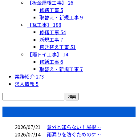
【板金屋根工事】
26
修繕工事
5
取替え・新規工事
9
【瓦工事】
188
修繕工事
54
新規工事
7
葺き替え工事
51
【雨トイ工事】
14
修繕工事
6
取替え・新規工事
7
業務紹介
273
求人情報
5
コラム
2026/07/21
意外と知らない！屋根…
2026/07/14
雨漏りを防ぐためのケ…